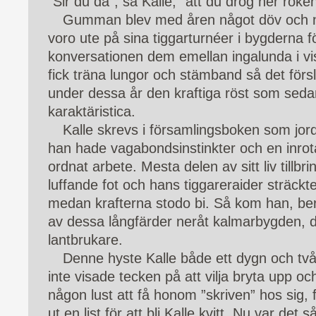
”Sir du dä”, sa Kalle, ”att du drog ner röken
Gumman blev med åren något döv och n
voro ute på sina tiggarturnéer i bygderna f
konversationen dem emellan ingalunda i v
fick träna lungor och stämband så det förs
under dessa år den kraftiga röst som seda
karaktäristica.
Kalle skrevs i församlingsboken som jo
han hade vagabondsinstinkter och en inrot
ordnat arbete. Mesta delen av sitt liv tillbr
luffande fot och hans tiggareraider sträckt
medan krafterna stodo bi. Så kom han, ber
av dessa långfärder neråt kalmarbygden, 
lantbrukare.
Denne hyste Kalle både ett dygn och tv
inte visade tecken på att vilja bryta upp o
någon lust att få honom ”skriven” hos sig,
ut en list för att bli Kalle kvitt. Nu var det 