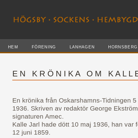
HEM
FÖRENING
LANHAGEN
HORNSBERG
E N K R Ö N I K A O M K A L L 
En krönika från Oskarshamns-Tidningen 5 
1936. Skriven av redaktör George Ekström
signaturen Amec.
Kalle Jarl hade dött 10 maj 1936, han var 
12 juni 1859.