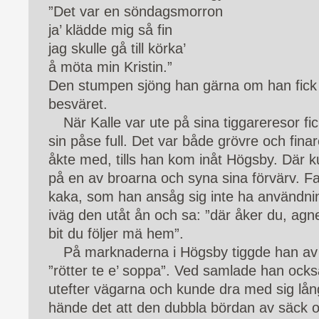
”Det var en söndagsmorron
ja’ klädde mig så fin
jag skulle gå till körka’
å möta min Kristin.”
Den stumpen sjöng han gärna om han fick 
besväret.
När Kalle var ute på sina tiggareresor fic
sin påse full. Det var både grövre och finar
åkte med, tills han kom inåt Högsby. Där k
på en av broarna och syna sina förvärv. F
kaka, som han ansåg sig inte ha användnin
iväg den utåt ån och sa: ”där åker du, agne
bit du följer mä hem”.
På marknaderna i Högsby tiggde han av
”rötter te e’ soppa”. Ved samlade han också
utefter vägarna och kunde dra med sig lång
hände det att den dubbla bördan av säck o