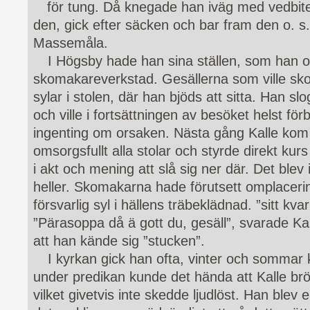
för tung. Då knegade han iväg med vedbite
den, gick efter säcken och bar fram den o. s.
Massemåla.
I Högsby hade han sina ställen, som han of
skomakareverkstad. Gesällerna som ville sko
sylar i stolen, där han bjöds att sitta. Han slo
och ville i fortsättningen av besöket helst fö
ingenting om orsaken. Nästa gång Kalle ko
omsorgsfullt alla stolar och styrde direkt ku
i akt och mening att slå sig ner där. Det blev 
heller. Skomakarna hade förutsett omplacerin
försvarlig syl i hällens träbeklädnad. ”sitt kv
”Pärasoppa då ä gott du, gesäll”, svarade Kal
att han kände sig ”stucken”.
I kyrkan gick han ofta, vinter och sommar kl
under predikan kunde det hända att Kalle brö
vilket givetvis inte skedde ljudlöst. Han blev 