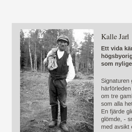
Kalle Jarl
Ett vida k
högsbyorig
som nyligen
Signaturen 
härförleden 
om tre gaml
som alla het
En fjärde gl
glömde, - s
med avsikt 