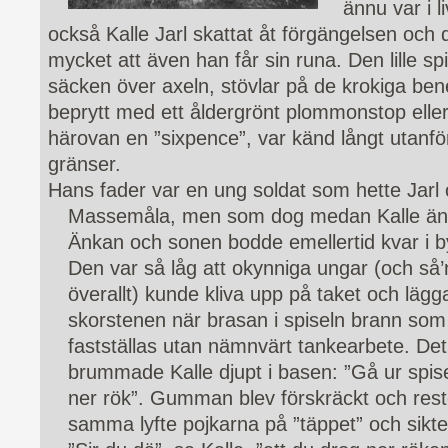
ännu var i l
också Kalle Jarl skattat åt förgängelsen och d
mycket att även han får sin runa. Den lille 
säcken över axeln, stövlar på de krokiga be
beprytt med ett åldergrönt plommonstop eller
härovan en ”sixpence”, var känd långt utan
gränser.
Hans fader var en ung soldat som hette Jarl 
Massemåla, men som dog medan Kalle änn
Änkan och sonen bodde emellertid kvar i byn
Den var så låg att okynniga ungar (och så’
överallt) kunde kliva upp på taket och läg
skorstenen när brasan i spiseln brann som
fastställas utan nämnvärt tankearbete. Det
brummade Kalle djupt i basen: ”Gå ur spise
ner rök”. Gumman blev förskräckt och reste
samma lyfte pojkarna på ”täppet” och sikt