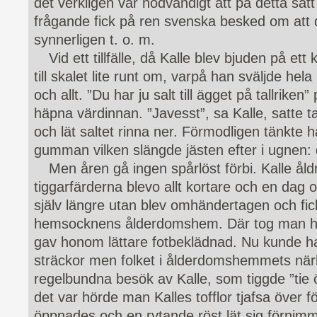
det verkligen var nödvändigt att på detta sätt
frågande fick på ren svenska besked om att 
synnerligen t. o. m.
Vid ett tillfälle, då Kalle blev bjuden på e
till skalet lite runt om, varpå han sväljde hel
och allt. ”Du har ju salt till ägget på tallrik
häpna värdinnan. ”Javesst”, sa Kalle, satte ta
och lät saltet rinna ner. Förmodligen tänkte
gumman vilken slängde jästen efter i ugnen:
Men åren gå ingen spårlöst förbi. Kalle ål
tiggarfärderna blevo allt kortare och en dag 
själv längre utan blev omhändertagen och fick
hemsocknens ålderdomshem. Där tog man h
gav honom lättare fotbeklädnad. Nu kunde ha
sträckor men folket i ålderdomshemmets när
regelbundna besök av Kalle, som tiggde ”tie 
det var hörde man Kalles tofflor tjafsa över 
öppnades och en rytande röst lät sig förnimma