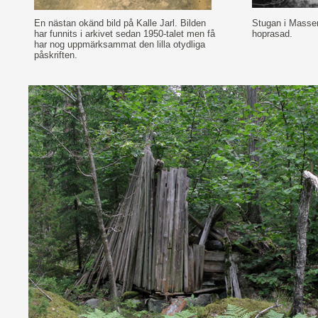
En nästan okänd bild på Kalle Jarl. Bilden
Stugan i Massem
har funnits i arkivet sedan 1950-talet men få
hoprasad.
har nog uppmärksammat den lilla otydliga
påskriften.