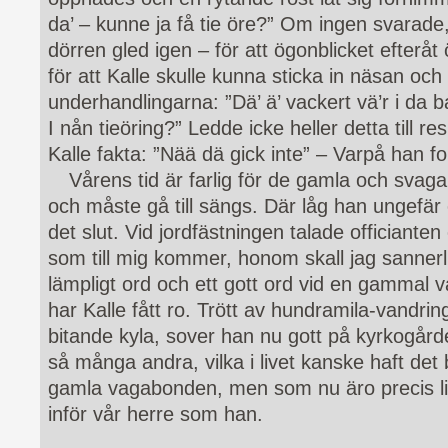
da’ – kunne ja få tie öre?” Om ingen svarade
dörren gled igen – för att ögonblicket efterå
för att Kalle skulle kunna sticka in näsan och 
underhandlingarna: ”Dä’ ä’ vackert vä’r i da b
I nån tieöring?” Ledde icke heller detta till re
Kalle fakta: ”Nää dä gick inte” – Varpå han fort
Vårens tid är farlig för de gamla och svaga.
och måste gå till sängs. Där låg han ungefä
det slut. Vid jordfästningen talade officiante
som till mig kommer, honom skall jag sannerli
lämpligt ord och ett gott ord vid en gammal
har Kalle fått ro. Trött av hundramila-vandrin
bitande kyla, sover han nu gott på kyrkogår
så många andra, vilka i livet kanske haft det 
gamla vagabonden, men som nu äro precis li
inför vår herre som han.