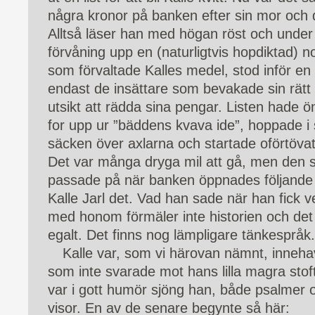
några kronor på banken efter sin mor och 
Alltså läser han med högan röst och under t
förvåning upp en (naturligtvis hopdiktad) n
som förvaltade Kalles medel, stod inför en
endast de insättare som bevakade sin rätt
utsikt att rädda sina pengar. Listen hade ö
for upp ur ”bäddens kvava ide”, hoppade i s
säcken över axlarna och startade oförtöv
Det var många dryga mil att gå, men den so
passade på när banken öppnades följande
Kalle Jarl det. Vad han sade när han fick ve
med honom förmäler inte historien och det
egalt. Det finns nog lämpligare tänkespråk.
Kalle var, som vi härovan nämnt, inneha
som inte svarade mot hans lilla magra sto
var i gott humör sjöng han, både psalmer 
visor. En av de senare begynte så här: