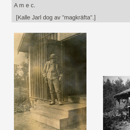
A m e c.
[Kalle Jarl dog av "magkräfta".]