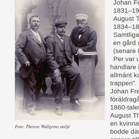
Johan F
1831–1
August 
1834–1
Samtliga
en gård 
(senare 
Per var 
handlare 
allmänt k
trappen”.
Johan Fre
föräldrag
1860-talet
August Th
en kvinna
Foto: Therese Wallgrens ateljé
bodde där