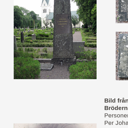
Bild frå
Brödern
Personer
Per Joh