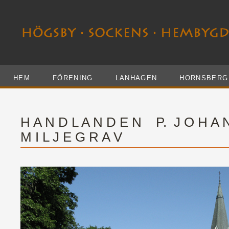
HEM
FÖRENING
LANHAGEN
HORNSBERG
H A N D L A N D E N P. J O H A 
M I L J E G R A V