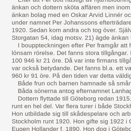
änkan och dottern sköta affären men inom 
änkan bolag med en Oskar Arvid Linnér oc
under namnet Per Johanssons efterträdare 
1920. Sedan kom andra och tog över. Själv
Storgatan 54, idag motsv. 21) ägde änkan fr
I bouppteckningen efter Per framgår att h
lönsam rörelse. Det fanns stora tillgångar.
100 946 kr 21 öre. Då var inte firmans till
var också betydande. Det fanns bl.a. ett var
960 kr 91 öre. På den tiden var detta väld
Både frun och barnen hamnade så smån
Båda sönerna antog efternamnet Lanha
Dottern flyttade till Göteborg redan 1915
runt en hel del. Var flera turer i både St
Hon utbildade sig till skådespelare och ar
Stockholm runt 1920. Hon gifte sig 1922 
Eugen Hollander f. 1890. Hon dog i Göteb