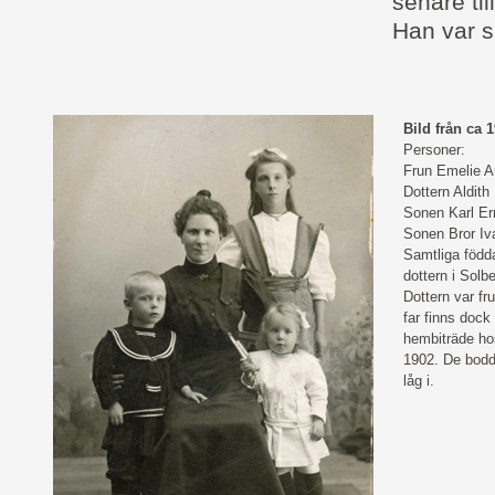
senare ti
Han var s
Bild från ca 
Personer:
Frun Emelie A
Dottern Aldit
Sonen Karl Er
Sonen Bror Iv
Samtliga född
dottern i Solb
Dottern var fr
far finns doc
hembiträde hos
1902. De bodd
låg i.