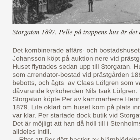
Storgatan 1897. Pelle på trappens hus är det 
Det kombinerade affärs- och bostadshuse
Johansson köpt på auktion nere vid präst
Huset flyttades sedan upp till Storgatan. H
som arrendator-bostad vid prästgården 18
bebotts, och ägts, av Claes Löfgren som va
dåvarande kyrkoherden Nils Isak Löfgren.
Storgatan köpte Per av kammarherre Henr
1879. Lite oklart om huset kom på plats in
var klar. Per startade dock butik vid Storg
Det är möjligt att han då höll till i Stenhol
alldeles intill.
Efter att Per dött hastigt av hjärnblödnin